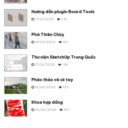
Hướng dẫn plugin Board Tools
17/10/2025
3.1K
Phá Thiên Chùy
16/09/2025
194
Thư viện SketchUp Trung Quốc
17/06/2025
1.6K
Phác thảo và vẽ tay
10/06/2025
353
Khoe hợp đồng
30/05/2025
301