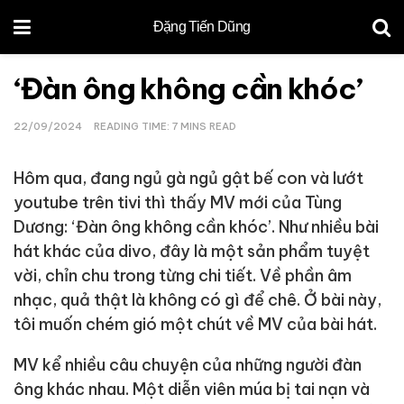
Đặng Tiến Dũng
‘Đàn ông không cần khóc’
22/09/2024
READING TIME: 7 MINS READ
Hôm qua, đang ngủ gà ngủ gật bế con và lướt
youtube trên tivi thì thấy MV mới của Tùng
Dương: ‘Đàn ông không cần khóc’. Như nhiều bài
hát khác của divo, đây là một sản phẩm tuyệt
vời, chỉn chu trong từng chi tiết. Về phần âm
nhạc, quả thật là không có gì để chê. Ở bài này,
tôi muốn chém gió một chút về MV của bài hát.
MV kể nhiều câu chuyện của những người đàn
ông khác nhau. Một diễn viên múa bị tai nạn và