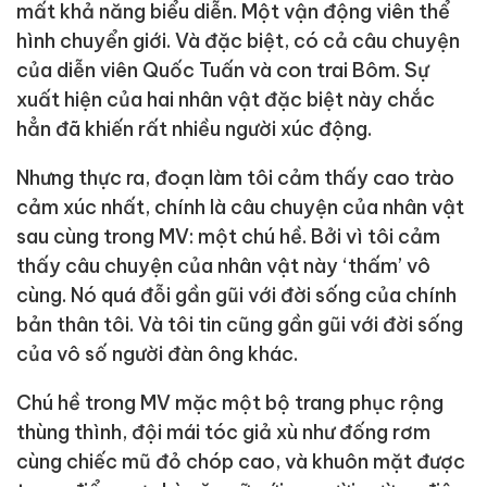
mất khả năng biểu diễn. Một vận động viên thể
hình chuyển giới. Và đặc biệt, có cả câu chuyện
của diễn viên Quốc Tuấn và con trai Bôm. Sự
xuất hiện của hai nhân vật đặc biệt này chắc
hẳn đã khiến rất nhiều người xúc động.
Nhưng thực ra, đoạn làm tôi cảm thấy cao trào
cảm xúc nhất, chính là câu chuyện của nhân vật
sau cùng trong MV: một chú hề. Bởi vì tôi cảm
thấy câu chuyện của nhân vật này ‘thấm’ vô
cùng. Nó quá đỗi gần gũi với đời sống của chính
bản thân tôi. Và tôi tin cũng gần gũi với đời sống
của vô số người đàn ông khác.
Chú hề trong MV mặc một bộ trang phục rộng
thùng thình, đội mái tóc giả xù như đống rơm
cùng chiếc mũ đỏ chóp cao, và khuôn mặt được