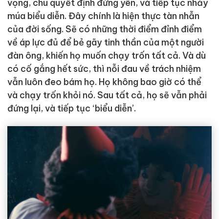
vọng, chú quyết định đứng yên, và tiếp tục nhảy
múa biểu diễn. Đây chính là hiện thực tàn nhẫn
của đời sống. Sẽ có những thời điểm đỉnh điểm
về áp lực đủ để bẻ gãy tinh thần của một người
đàn ông, khiến họ muốn chạy trốn tất cả. Và dù
có cố gắng hết sức, thì nỗi đau về trách nhiệm
vẫn luôn đeo bám họ. Họ không bao giờ có thể
và chạy trốn khỏi nó. Sau tất cả, họ sẽ vẫn phải
đứng lại, và tiếp tục ‘biểu diễn’.