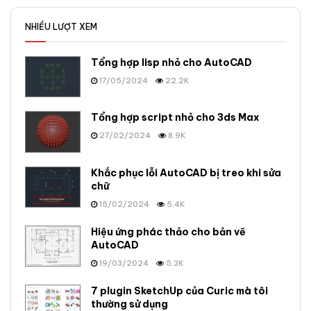
NHIỀU LƯỢT XEM
Tổng hợp lisp nhỏ cho AutoCAD
17/05/2024
22.2K
Tổng hợp script nhỏ cho 3ds Max
27/02/2024
8.9K
Khắc phục lỗi AutoCAD bị treo khi sửa
chữ
15/02/2024
5.4K
Hiệu ứng phác thảo cho bản vẽ
AutoCAD
19/03/2024
5.3K
7 plugin SketchUp của Curic mà tôi
thường sử dụng