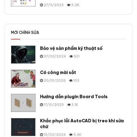
27/11/2023
5.2K
MỚI CHỈNH SỬA
Bảo vệ sản phẩm kỹ thuật số
07/03/2024
301
Có công mài sắt
20/01/2026
103
Hướng dẫn plugin Board Tools
17/10/2025
3.1K
Khắc phục lỗi AutoCAD bị treo khi sửa
chữ
15/02/2024
5.4K