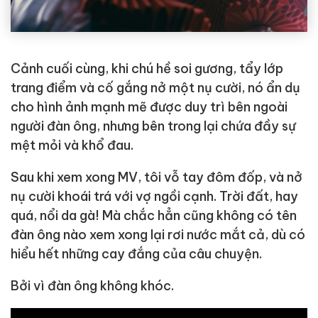
Cảnh cuối cùng, khi chú hề soi gương, tẩy lớp
trang điểm và cố gắng nở một nụ cười, nó ẩn dụ
cho hình ảnh mạnh mẽ được duy trì bên ngoài
người đàn ông, nhưng bên trong lại chứa đầy sự
mệt mỏi và khổ đau.
Sau khi xem xong MV, tôi vỗ tay đôm đốp, và nở
nụ cười khoái trá với vợ ngồi cạnh. Trời đất, hay
quá, nổi da gà! Mà chắc hẳn cũng không có tên
đàn ông nào xem xong lại rơi nước mắt cả, dù có
hiểu hết những cay đắng của câu chuyện.
Bởi vì đàn ông không khóc.