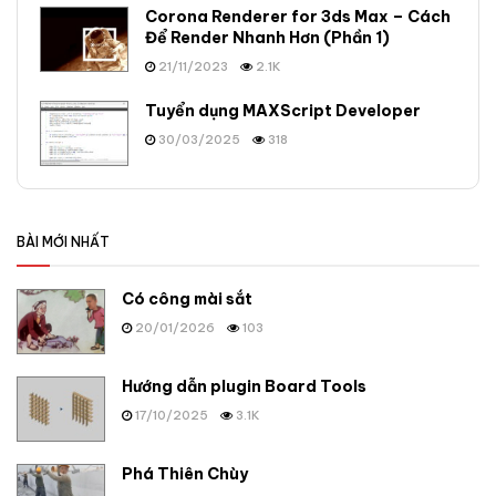
Corona Renderer for 3ds Max – Cách
Để Render Nhanh Hơn (Phần 1)
21/11/2023
2.1K
Tuyển dụng MAXScript Developer
30/03/2025
318
BÀI MỚI NHẤT
Có công mài sắt
20/01/2026
103
Hướng dẫn plugin Board Tools
17/10/2025
3.1K
Phá Thiên Chùy