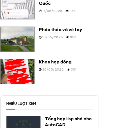
Quốc
17/06/2025
1.6K
Phác thảo và vẽ tay
10/06/2025
353
Khoe hợp đồng
30/05/2025
301
NHIỀU LƯỢT XEM
Tổng hợp lisp nhỏ cho
AutoCAD