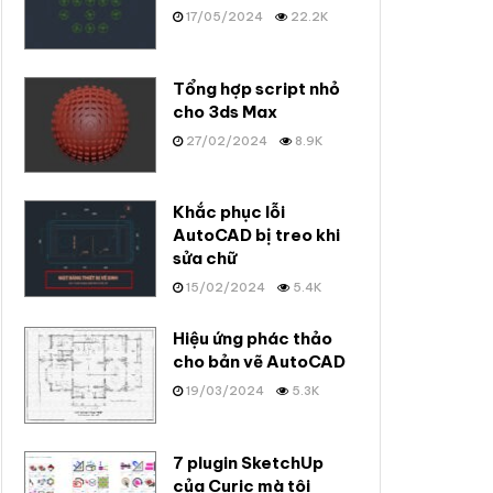
17/05/2024
22.2K
Tổng hợp script nhỏ
cho 3ds Max
27/02/2024
8.9K
Khắc phục lỗi
AutoCAD bị treo khi
sửa chữ
15/02/2024
5.4K
Hiệu ứng phác thảo
cho bản vẽ AutoCAD
19/03/2024
5.3K
7 plugin SketchUp
của Curic mà tôi