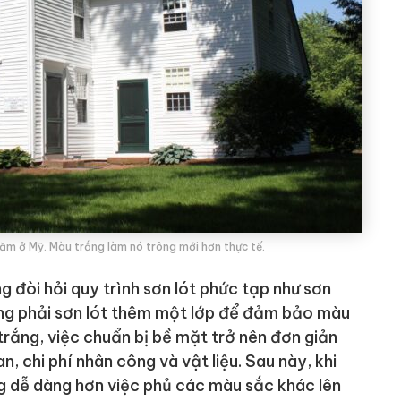
ăm ở Mỹ. Màu trắng làm nó trông mới hơn thực tế.
 đòi hỏi quy trình sơn lót phức tạp như sơn
ờng phải sơn lót thêm một lớp để đảm bảo màu
 trắng, việc chuẩn bị bề mặt trở nên đơn giản
an, chi phí nhân công và vật liệu. Sau này, khi
ũng dễ dàng hơn việc phủ các màu sắc khác lên