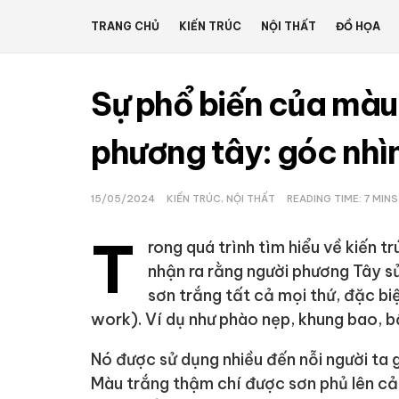
TRANG CHỦ
KIẾN TRÚC
NỘI THẤT
ĐỒ HỌA
Sự phổ biến của màu 
phương tây: góc nhìn
15/05/2024
KIẾN TRÚC
,
NỘI THẤT
READING TIME: 7 MIN
T
rong quá trình tìm hiểu về kiến tr
nhận ra rằng người phương Tây s
sơn trắng tất cả mọi thứ, đặc biệ
work). Ví dụ như phào nẹp, khung bao, bậ
Nó được sử dụng nhiều đến nỗi người ta g
Màu trắng thậm chí được sơn phủ lên cả c