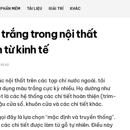
PHẦN MỀM
TÀI LIỆU
GIẢI TRÍ
KHÁC
trắng trong nội thất
 từ kinh tế
S READ
úc nội thất trên các tạp chí nước ngoài, tôi
ử dụng màu trắng cực kỳ nhiều. Họ dường như
t là các hệ thống các chi tiết hoàn thiện (trim-
u cửa sổ, khuôn cửa và các chi tiết khác.
ọi đây là lựa chọn “mặc định và truyền thống”.
ác chi tiết được làm từ gỗ tự nhiên. Điều này