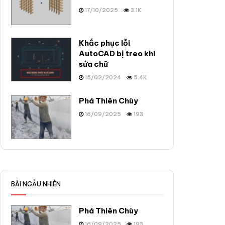
17/10/2025
3.1K
Khắc phục lỗi
AutoCAD bị treo khi
sửa chữ
15/02/2024
5.4K
Phá Thiên Chùy
16/09/2025
193
BÀI NGẪU NHIÊN
Phá Thiên Chùy
16/09/2025
193