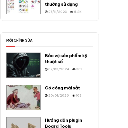
thường sử dụng
27/11/2023
5.2K
MỚI CHỈNH SỬA
Bảo vệ sản phẩm kỹ
thuật số
07/03/2024
301
Có công mài sắt
20/01/2026
103
Hướng dẫn plugin
Board Tools