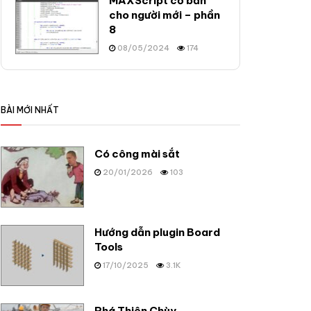
MAXScript cơ bản
cho người mới – phần
8
08/05/2024
174
BÀI MỚI NHẤT
Có công mài sắt
20/01/2026
103
Hướng dẫn plugin Board
Tools
17/10/2025
3.1K
Phá Thiên Chùy