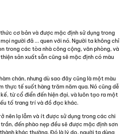
 thức cơ bản và được mặc định sử dụng trong
là mọi người đã … quen với nó. Người ta không chỉ
òn trong các tòa nhà công cộng, văn phòng, và
n thiện sản xuất sẵn cũng sẽ mặc định có màu
nhàm chán, nhưng dù sao đây cũng là một màu
ệm thực tế suốt hàng trăm năm qua. Nó cũng dễ
kế, từ cổ điển đến hiện đại, và luôn tạo ra một
u tố trang trí và đồ đạc khác.
ở nên lạ lẫm và ít được sử dụng trong các chi
g, trần, đến phào nẹp đều sẽ được mặc định sơn
thành khác thường. Đó là lý do, người ta dùng