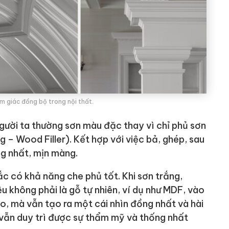
m giác đồng bộ trong nội thất.
người ta thường sơn màu đặc thay vì chỉ phủ sơn
 – Wood Filler). Kết hợp với việc bả, ghép, sau
ng nhất, mịn màng.
ắc có khả năng che phủ tốt. Khi sơn trắng,
ệu không phải là gỗ tự nhiên, ví dụ như MDF, vào
o, mà vẫn tạo ra một cái nhìn đồng nhất và hài
à vẫn duy trì được sự thẩm mỹ và thống nhất