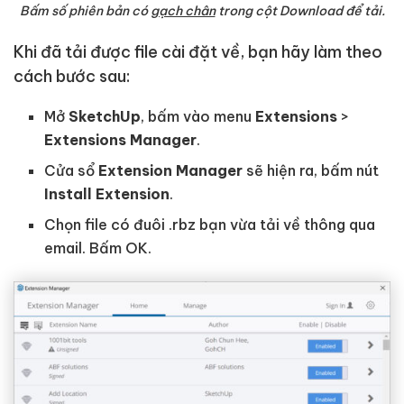
Bấm số phiên bản có
gạch chân
trong cột Download để tải.
Khi đã tải được file cài đặt về, bạn hãy làm theo
cách bước sau:
Mở
SketchUp
, bấm vào menu
Extensions
>
Extensions Manager
.
Cửa sổ
Extension Manager
sẽ hiện ra, bấm nút
Install Extension
.
Chọn file có đuôi .rbz bạn vừa tải về thông qua
email. Bấm OK.