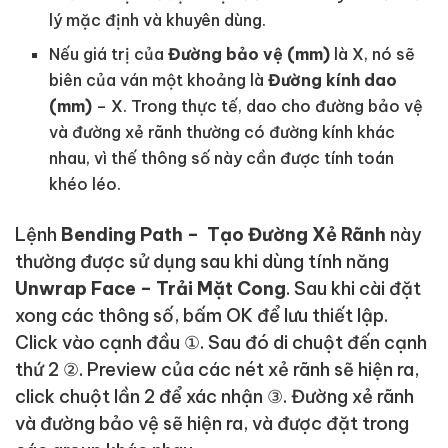
lý mặc định và khuyên dùng.
Nếu giá trị của
Đường bảo vệ (mm)
là X, nó sẽ
biên của ván một khoảng là
Đường kính dao
(mm)
– X. Trong thực tế, dao cho đường bảo vệ
và đường xẻ rãnh thường có đường kính khác
nhau, vì thế thông số này cần được tính toán
khéo léo.
Lệnh
Bending Path – Tạo Đường Xẻ Rãnh
này
thường được sử dụng sau khi dùng tính năng
Unwrap Face
– Trải Mặt Cong
. Sau khi cài đặt
xong các thông số, bấm OK để lưu thiết lập.
Click vào cạnh đầu ①. Sau đó di chuột đến cạnh
thứ 2 ②. Preview của các nét xẻ rãnh sẽ hiện ra,
click chuột lần 2 để xác nhận ③. Đường xẻ rãnh
và đường bảo vệ sẽ hiện ra, và được đặt trong