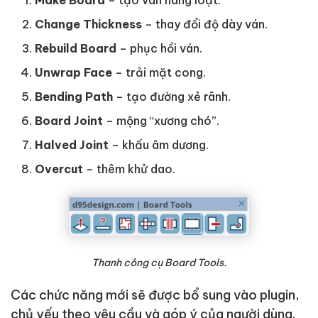
Change Thickness
– thay đổi độ dày ván.
Rebuild Board
– phục hồi ván.
Unwrap Face
– trải mặt cong.
Bending Path
– tạo đường xẻ rãnh.
Board Joint
– mộng “xương chó”.
Halved Joint
– khấu âm dương.
Overcut
– thêm khử dao.
Thanh công cụ Board Tools.
Các chức năng mới sẽ được bổ sung vào plugin,
chủ yếu theo yêu cầu và góp ý của người dùng.