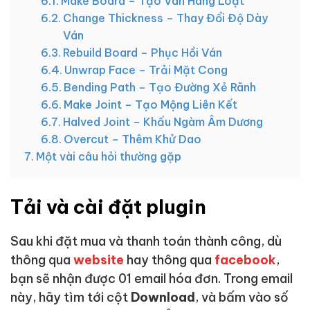
Make Board – Tạo Ván Hàng Loạt
Change Thickness – Thay Đổi Độ Dày
Ván
Rebuild Board – Phục Hồi Ván
Unwrap Face – Trải Mặt Cong
Bending Path – Tạo Đường Xẻ Rãnh
Make Joint – Tạo Mộng Liên Kết
Halved Joint – Khấu Ngàm Âm Dương
Overcut – Thêm Khử Dao
Một vài câu hỏi thường gặp
Tải và cài đặt plugin
Sau khi đặt mua và thanh toán thành công, dù
thông qua
website
hay thông qua
facebook
,
bạn sẽ nhận được 01 email hóa đơn. Trong email
này, hãy tìm tới cột
Download
, và bấm vào số